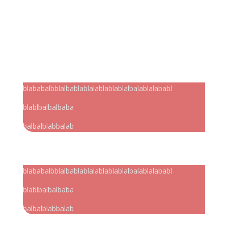
blababalbblalbablablalablablablalbalablalababl
blablbalbalbaba
balbalblabbalab
blababalbblalbablablalablablablalbalablalababl
blablbalbalbaba
balbalblabbalab