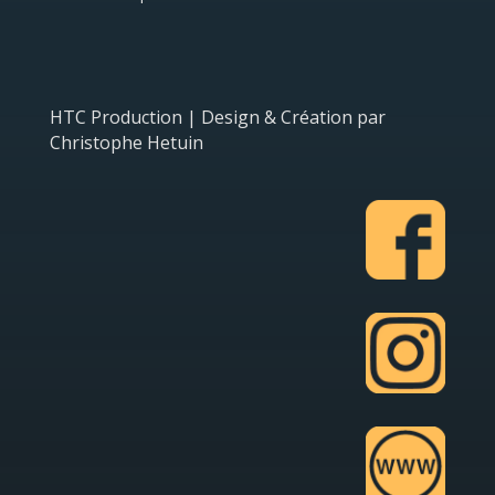
o
n
HTC Production | Design & Création par
Christophe Hetuin