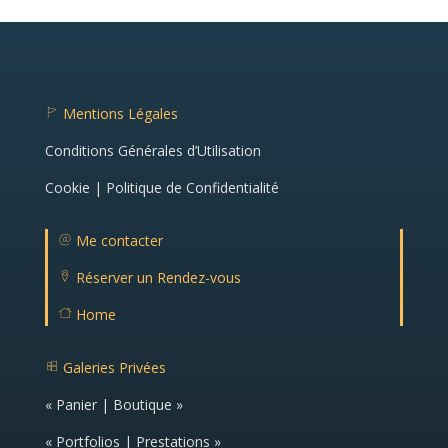
Mentions Légales
fl
a
Conditions Générales d’Utilisation
g
ic
o
Cookie | Politique de Confidentialité
n
Me contacter
m
ail
Réserver un Rendez-vous
ic
lo
o
c
n
Home
at
H
io
o
n
m
ic
Galeries Privées
e
o
g
ic
n
al
o
« Panier | Boutique »
er
n
ie
ic
« Portfolios | Prestations »