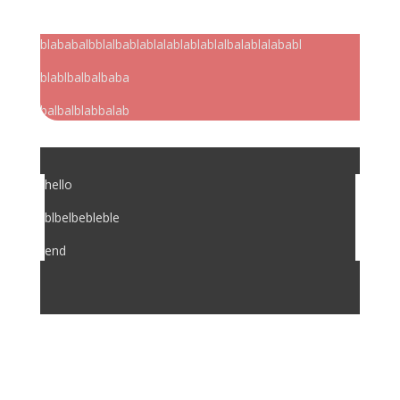
blababalbblalbablablalablablablalbalablalababl
blablbalbalbaba
balbalblabbalab
hello
blbelbebleble
end