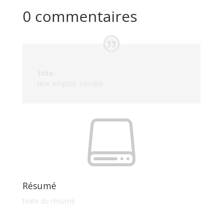
0 commentaires
toto
titre emploii
,
société

Résumé
texte du résumé