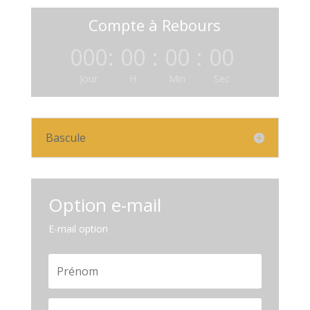
Compte à Rebours
000
:
00
:
00
:
00
Jour
H
Min
Sec
Bascule
Option e-mail
E-mail option