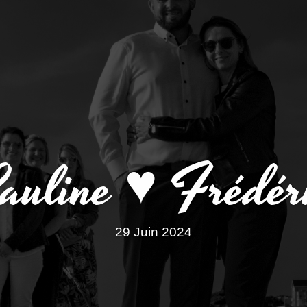
auline ♥ Frédér
29 Juin 2024