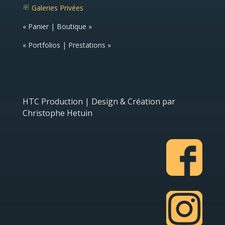
m
ic
Galeries Privées
e
o
g
ic
n
al
o
« Panier | Boutique »
er
n
ie
ic
« Portfolios | Prestations »
o
n
HTC Production | Design & Création par
Christophe Hetuin