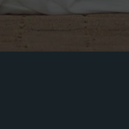
Astrid & Thomas
au Manoir de Fourcy
Le Film vidéo