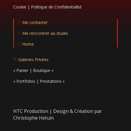
ic
o
Cookie | Politique de Confidentialité
n
Me contacter
m
ail
Me rencontrer au studio
ic
lo
o
c
n
Home
at
H
io
o
n
m
ic
Galeries Privées
e
o
g
ic
n
al
o
« Panier | Boutique »
er
n
ie
ic
« Portfolios | Prestations »
o
n
HTC Production | Design & Création par
Christophe Hetuin