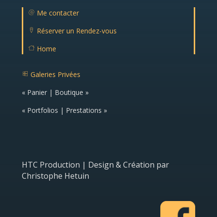
Me contacter
m
ail
Réserver un Rendez-vous
ic
lo
o
c
n
Home
at
H
io
o
n
m
ic
Galeries Privées
e
o
g
ic
n
al
o
« Panier | Boutique »
er
n
ie
ic
« Portfolios | Prestations »
o
n
HTC Production | Design & Création par
Christophe Hetuin