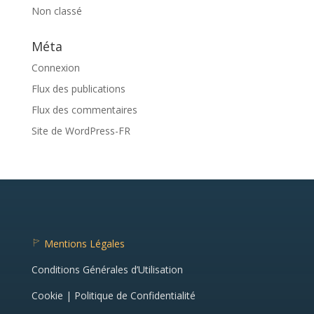
Non classé
Méta
Connexion
Flux des publications
Flux des commentaires
Site de WordPress-FR
Mentions Légales
fl
a
Conditions Générales d’Utilisation
g
ic
o
Cookie | Politique de Confidentialité
n