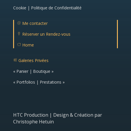
ic
o
Cookie | Politique de Confidentialité
n
Me contacter
m
ail
Réserver un Rendez-vous
ic
lo
o
c
n
Home
at
H
io
o
n
m
ic
Galeries Privées
e
o
g
ic
n
al
o
« Panier | Boutique »
er
n
ie
ic
« Portfolios | Prestations »
o
n
HTC Production | Design & Création par
Christophe Hetuin