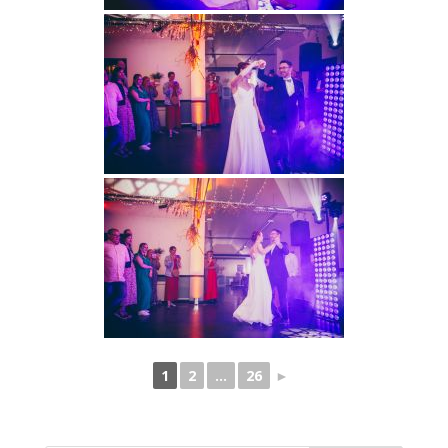
1
2
...
26
►