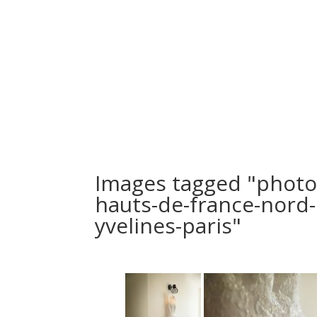
Bienvenue
Reportages Photo
Films Vidéo
Pho
Images tagged "photo
hauts-de-france-nord-
yvelines-paris"