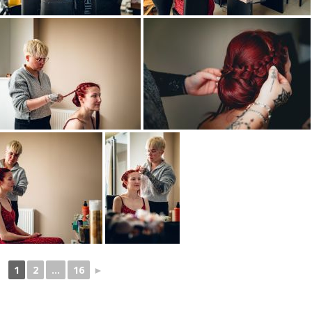
1
2
...
16
►