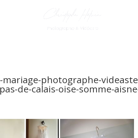
toBooth
Mes
Contact
-mariage-photographe-videaste
pas-de-calais-oise-somme-aisne