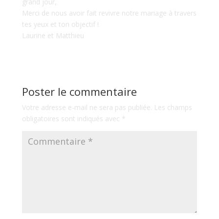
grand jour,
Merci de nous avoir fait revivre notre mariage à travers
tes yeux et ton objectif !
Laurine et Matthieu
Poster le commentaire
Votre adresse e-mail ne sera pas publiée.
Les champs
obligatoires sont indiqués avec
*