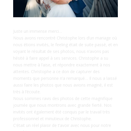
Juste un immense merci…
Nous avons rencontré Christophe lors d’un mariage où
nous étions invités, le feeling était de suite passé, et en
voyant le résultat de ses photos, nous n’avons pas
hésité à faire appel à ses services. Christophe a su
nous mettre à l’aise, et répondre exactement à nos
attentes. Christophe a ce don de capturer des
moments que personne n’a remarqué… Il nous a laissé
aussi faire les photos que nous avions imaginé, il est
très à l’écoute.
Nous sommes ravis des photos de cette magnifique
journée que nous montrons avec grande fierté. Nos
invités ont également été conquis par le travail très
professionnel et minutieux de Christophe.
C’était un réel plaisir de t’avoir avec nous pour notre